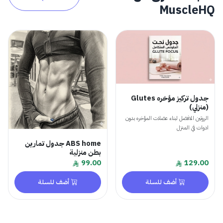
MuscleHQ
جدول تركيز مؤخره Glutes
(منزلي)
الروتين الافضل لبناء عضلات المؤخره بدون
ادوات في المنزل
ABS home جدول تمارين
بطن منزلية
99.00
129.00
أضف للسلة
أضف للسلة