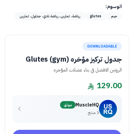
الوسوم:
جيم
glutes
رياضة، تمارين، رياضة نادي، جداول، تمارين
DOWNLOADABLE
جدول تركيز مؤخره Glutes (gym)
الروتين الافضل في بناء عضلات المؤخره
129.00
MuscleHQ
موثق
3 منتج