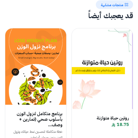
منتجات مشابهة
قد يعجبك أيضاً
برنامج متكامل لنزول الوزن
روتين حياة متوازنة
بأسلوب صحي (تمارين +
18.75
وصف...
خطة متكاملة لتحسين نمط حياتك ونزول
الوزن بدون حرمان أو تعقيد