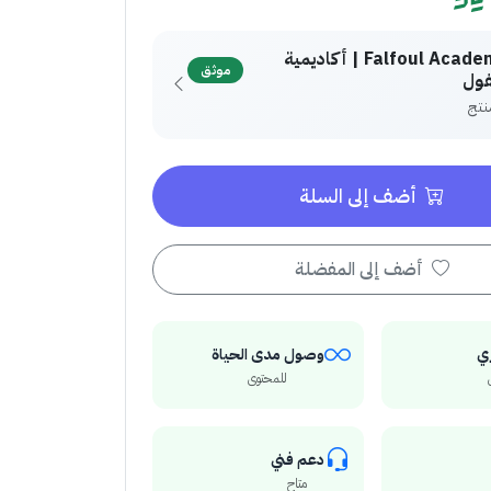
Falfoul Academy | أكاديمية
موثق
فول
أضف إلى السلة
أضف إلى المفضلة
ي
وصول مدى الحياة
للمحتوى
دعم فني
متاح