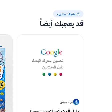
منتجات مشابهة
قد يعجبك أيضاً
مزايا ستور
دليل المبتدئين لتحسين محرك