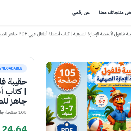
ض منتجاتك معنا
عن رقمي
ة فلفول لأنشطة الإجازة الصيفية | كتاب أنشطة أطفال عربي PDF جاهز للطباعة
WNLOADABLE
حقيبة فل
جاهز للط
105 صفحة جاهزة للطباعة للأطفال من 3 إلى 7 سنوات
24.64