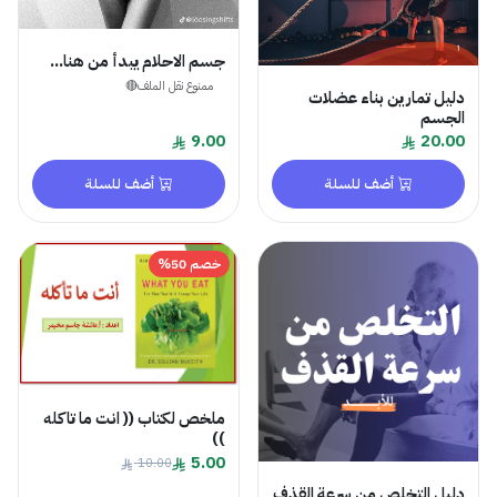
جسم الاحلام يبدأ من هنا...
ممنوع نقل الملف🔴
دليل تمارين بناء عضلات
الجسم
9.00
20.00
أضف للسلة
أضف للسلة
خصم 50%
ملخص لكتاب (( انت ما تاكله
))
5.00
10.00
دليل التخلص من سرعة القذف