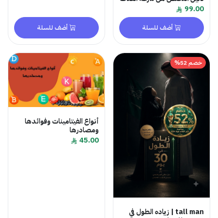
99.00
أضف للسلة
أضف للسلة
خصم 52%
أنواع الفيتامينات وفوائدها
ومصادرها
45.00
tall man | زياده الطول في