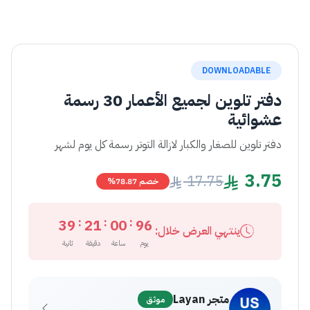
DOWNLOADABLE
دفتر تلوين لجميع الأعمار 30 رسمة
عشوائية
دفتر تلوين للصغار والكبار لازالة التوتر رسمة كل يوم لشهر
3.75
17.75
خصم 78.87%
:
:
:
38
21
00
96
ينتهي العرض خلال:
يوم
ساعة
دقيقة
ثانية
متجر Layan
موثق