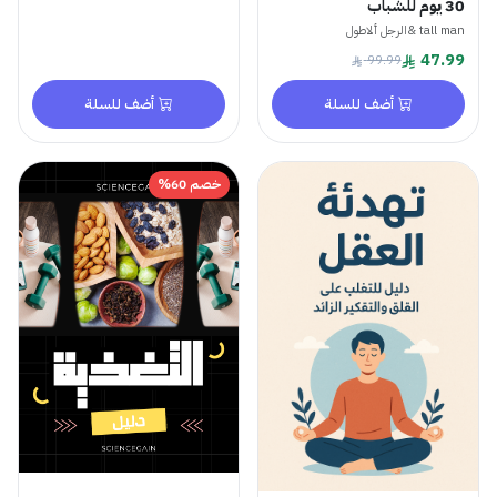
30 يوم للشباب
tall man &الرجل ألاطول
47.99
99.99
أضف للسلة
أضف للسلة
خصم 60%