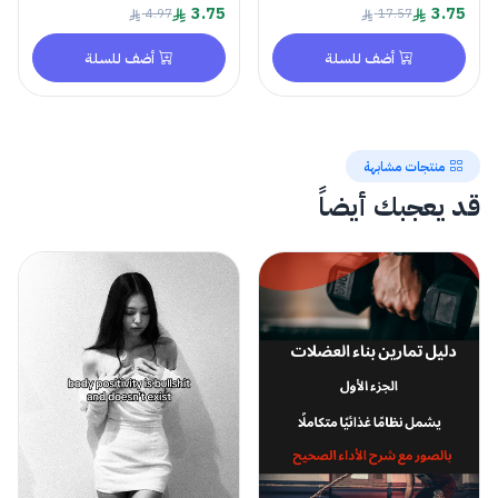
3.75
3.75
4.97
17.57
أضف للسلة
أضف للسلة
منتجات مشابهة
قد يعجبك أيضاً