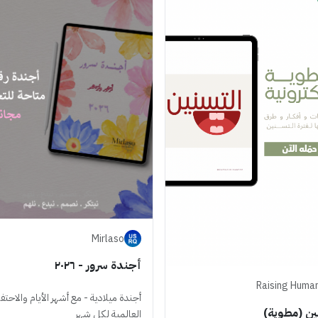
Mirlaso
أجندة سرور - ٢٠٢٦
Raising Huma
أجندة ميلادية - مع أشهر الأيام والاحتف
ين (مطوية)
العالمية لكل شهر