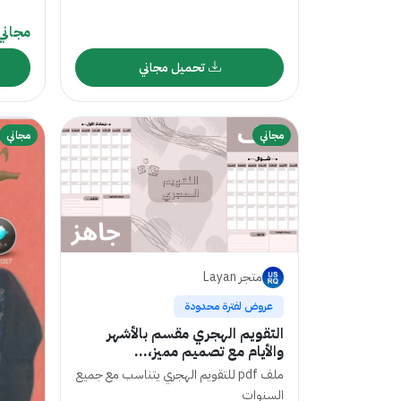
مجاني
تحميل مجاني
مجاني
مجاني
متجر Layan
عروض لفترة محدودة
التقويم الهجري مقسم بالأشهر
والأيام مع تصميم مميز،...
ملف pdf للتقويم الهجري يتناسب مع جميع
السنوات