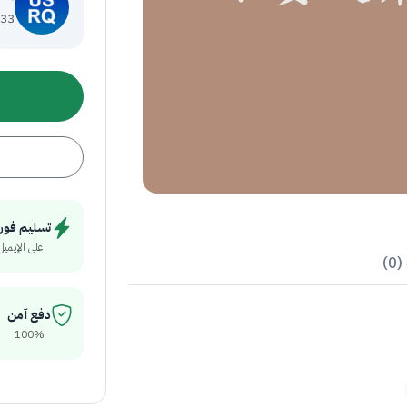
33 منتج
تسليم فور
على الإيميل
0)
دفع آمن
100%