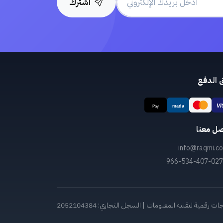
اشترك
 الدفع
صل معنا
info@raqmi.co
966-534-407-027
قمية لتقنية المعلومات | السجل التجاري: 2052104384