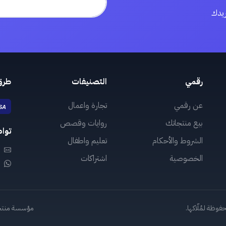
ريدك
رقمي
التصنيفات
طرق
عن رقمي
تجارة واعمال
بيع منتجاتك
روايات وقصص
توا
الشروط والأحكام
تعليم واطفال
الخصوصية
اشتراكات
مؤسسة منتجات ر