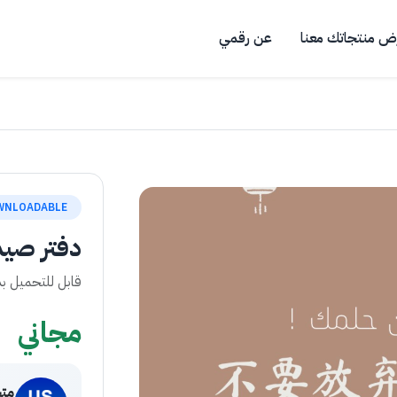
ض منتجاتك معنا
عن رقمي
WNLOADABLE
دفتر صين
قابل للتحميل 
مجاني
متج