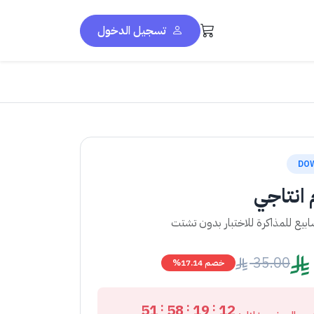
تسجيل الدخول
DO
م انتاجي
35.00
خصم 17.14%
:
:
:
50
58
19
12