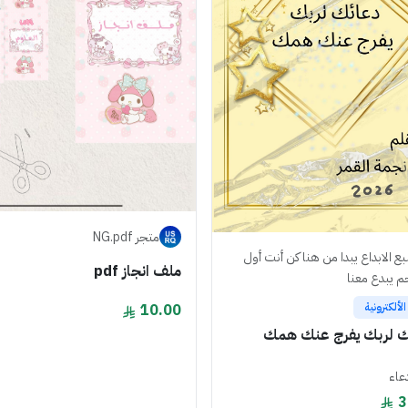
متجر NG.pdf
بع الابداع يبدا من هنا كن أنت أول
ملف انجاز pdf
م يبدع معنا
لألكترونية
10.00
 لربك يفرج عنك همك
عاء
3