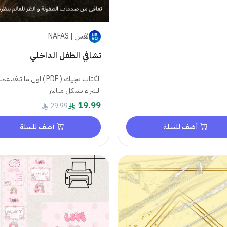
نَفس | NAFAS
تشافي الطفل الداخلي
الكتاب يجيك ( PDF ) اول ما تنفذ ع
الشراء بشكل مباشر
19.99
29.99
أضف للسلة
أضف للسلة