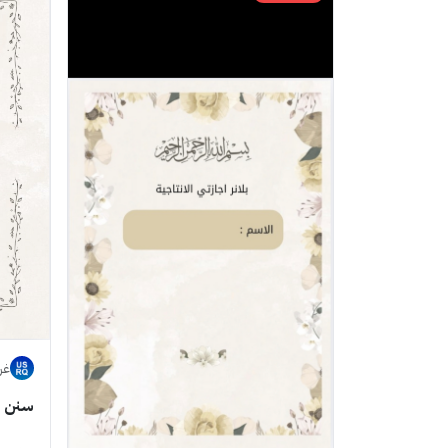
غر
سنن ع