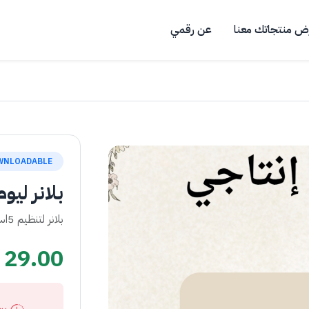
ض منتجاتك معنا
عن رقمي
WNLOADABLE
بلانر ليو
بلانر لتنظيم 5اسابيع للمذاكرة للاختبار بدون تشتت
29.00