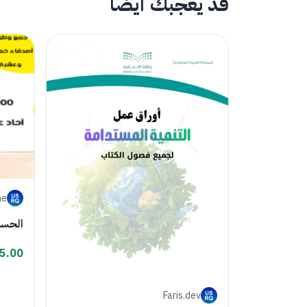
قد يعجبك أيضاً
ne
الحسا
5.00
Faris.dev