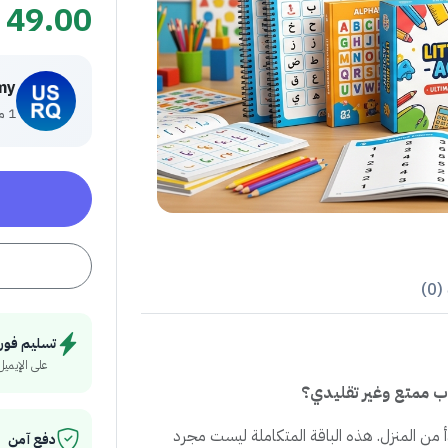
49.00
my
1 منتج
0)
تسليم فور
على الإيميل
ب ممتع وغير تقليدي؟
دأ من المنزل. هذه الباقة المتكاملة ليست مجرد
دفع آمن