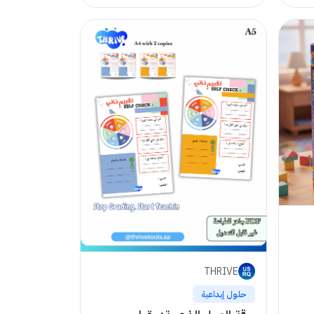
THRIVE
حلول إبداعية