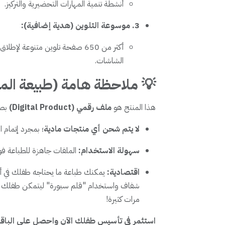
أنشطة تنمية المهارات التحضيرية والتركيز.
3. موسوعة التلوين (هدية إضافية):
أكثر من 650 صفحة تلوين متنوعة ل
الشاشات.
💡 ملاحظة هامة (طبيعة المن
هذا المنتج هو
ملف رقمي (Digital Product)
بص
لا يتم شحن أي منتجات مادية
؛ بمجرد إتمام 
سهولة الاستخدام:
الملفات جاهزة للطباعة فوراً على 
اقتصادية:
يمكنك طباعة ما يحتاجه طفلك في أ
شفاف واستخدام "قلم سبورة" ليتمكن طفلك م
مرات كثيرة!
استثمر في تأسيس طفلك الآن واحصل على الباقة ال