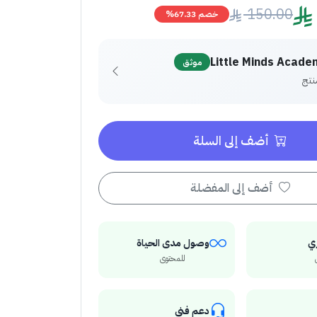
150.00
خصم 67.33%
Little Minds Acade
موثق
أضف إلى السلة
أضف إلى المفضلة
ي
وصول مدى الحياة
للمحتوى
دعم فني