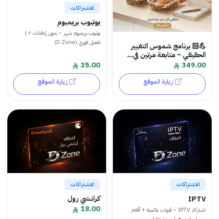
الاشتراكات
يوتيوب بريميوم
يوتيوب بريميوم شهر – بدون إعلانات ⚡ |
تفعيل فوري (D Zone)
💪🏻 برنامج شموس التغيير
الحقيقي – متابعة مرتين في...
35.00
349.00
زيارة الموقع
زيارة الموقع
الاشتراكات
الاشتراكات
كرانشي رول
IPTV
18.00
اشتراك IPTV – قنوات عالمية + أفلام