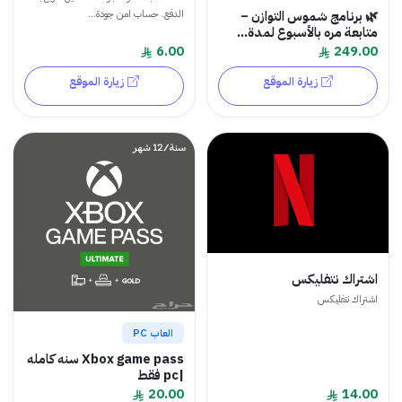
🌿 برنامج شموس التوازن –
الدفع. حساب امن جودة...
متابعة مره بالأسبوع لمدة...
6.00
249.00
زيارة الموقع
زيارة الموقع
اشتراك نتفليكس
اشتراك نتفليكس
العاب PC
Xbox game pass سنه كامله
|pc فقط
20.00
14.00