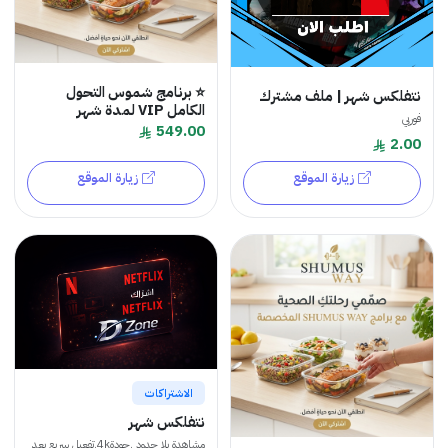
⭐️ برنامج شموس التحول
نتفلكس شهر | ملف مشترك
الكامل VIP لمدة شهر
فوريي
549.00
2.00
زيارة الموقع
زيارة الموقع
الاشتراكات
نتفلكس شهر
مشاهدة بلا حدود .جودة4k.تفعيل سريع بعد