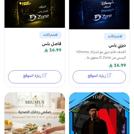
الاشتراكات
الاشتراكات
فاصل بلس
ديزني بلس
16.99
اكتشف عالم ديزني مع اشتراك Disney+
الرسمي من D Zone محتوى عا...
16.99
زيارة الموقع
زيارة الموقع