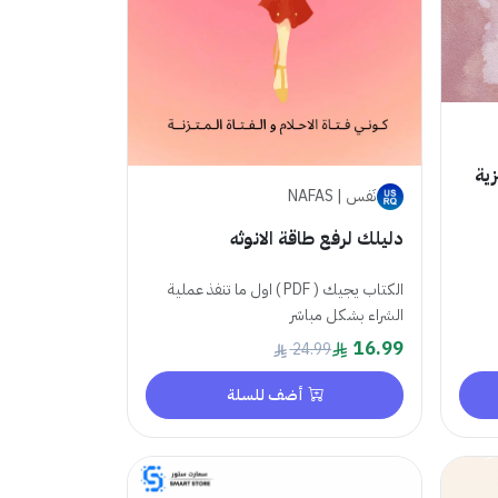
نَفس | NAFAS
دليلك لرفع طاقة الانوثه
الكتاب يجيك ( PDF ) اول ما تنفذ عملية
الشراء بشكل مباشر
16.99
24.99
أضف للسلة