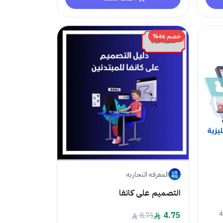
خصم 46%
المعرفه التجاريه
التصميم على كانفا
ة
4.75
8.75