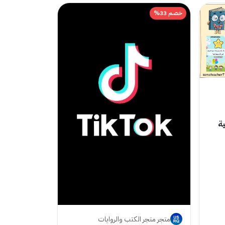
خصم 33%
ية
متجر متجر ‏الكتب والروايات