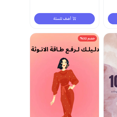
أضف للسلة
خصم 32%