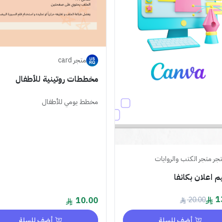
متجر card
مخططات روتينية للأطفال
مخطط يومي للأطفال
جر متجر ‏الكتب والروايات
 اعلان بكانفا
1
10.00
20.00
أضف للسلة
أضف للسلة