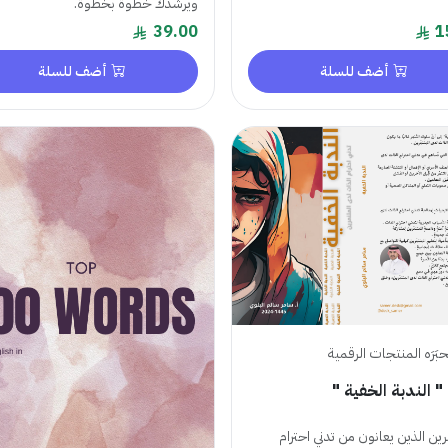
ويرشدك خطوة بخطوة.
39.00
1
أضف للسلة
أضف للسلة
حبَرَه المنتجات الرقمية
" الندبة الخفية "
رين الذين يعانون من تدني احترام