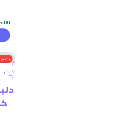
5.00
خصم 35%