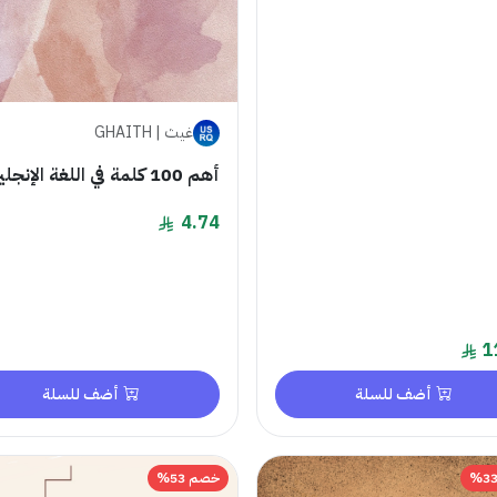
غيث | GHAITH
‏أهم 100 كلمة في اللغة الإنجليزية
4.74
1
أضف للسلة
أضف للسلة
خصم 53%