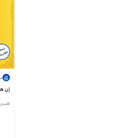
مت
إن ه
تفسير