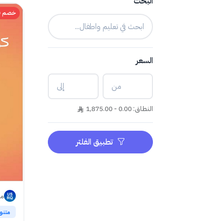
البحث
خصم 70%
السعر
النطاق: 0.00 - 1,875.00
تطبيق الفلتر
ما
متنو