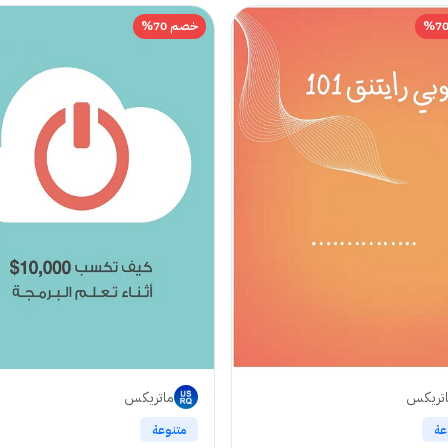
خصم 70%
تريكس
ماتريكس
عة
متنوعة