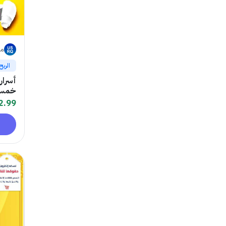
ما
الربح
أسرار
خمس
2.99