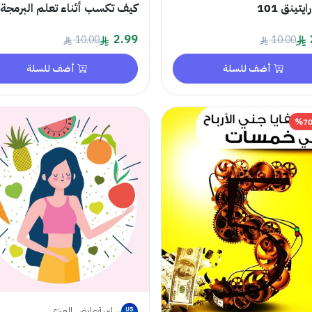
يتينق 101
كيف تكسب أثناء تعلم البرمجة
2.99
10.00
10.00
أضف للسلة
أضف للسلة
ساميةعايض العنزي