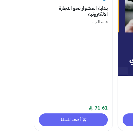
بداية المشوار نحو التجارة
الالكترونية
عالم الثراء
71.61
أضف للسلة