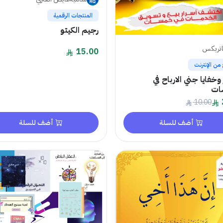
المنتجات الرقمية
رجيم الكيتو
تريكس
15.00
 من الإنترنت
 وخفايا جني الارباح في
ات
10.00
أضف للسلة
أضف للسلة