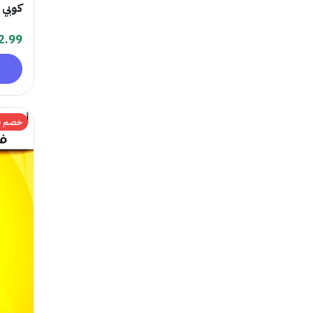
كوبي را
2.99
خصم 70%