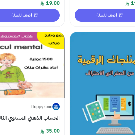
19.00
1
أضف للسلة
أضف للسلة
floppyzone
الحساب الذهني المستوي الثا
35.00