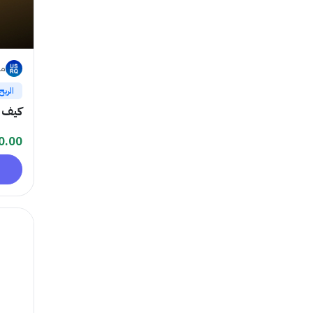
ما
الربح
كيف ت
0.00