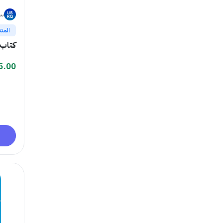
سا
المنت
كتاب 
5.00