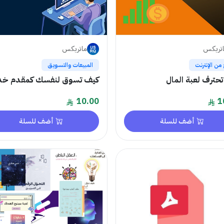
تريكس
ماتريكس
 من الإنترنت
المبيعات والتسويق
حترف لعبة المال
كيف تسوق لنفسك كمقدم خد
10.00
1
أضف للسلة
أضف للسلة