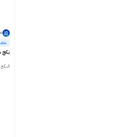
re
ملف
بكج م
البكج 