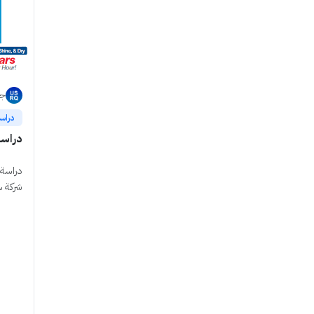
جد
دراس
دراسة
دراسة 
شركة س